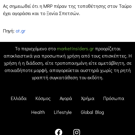
Ας σημειωθεί ότι η MRP πέραν της τοποθέτησης στον Ταύρο
έχει αγοράσει και το Ξενία Σπετσών.
Πηγή:
ot.gr
Το περιεχόμενο στο
marketinsiders.gr
προορίζεται
αποκλειστικά για προσωπική χρήση από τους επισκέπτες. Η
χρήση ή η διάδοση, είτε τροποποιημένη είτε αμετάβλητη, σε
οποιαδήποτε μορφή, απαγορεύεται αυστηρά χωρίς τη ρητή
γραπτή συγκατάθεση του εκδότη.
Ελλάδα
Κόσμος
Αγορά
Χρήμα
Πρόσωπα
Health
Lifestyle
Global Blog