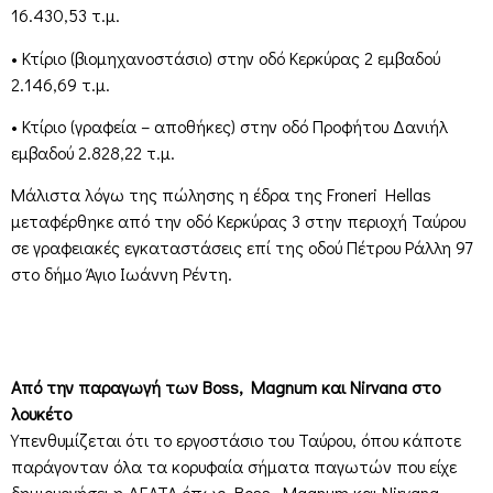
16.430,53 τ.μ.
• Κτίριο (βιομηχανοστάσιο) στην οδό Κερκύρας 2 εμβαδού
2.146,69 τ.μ.
• Κτίριο (γραφεία – αποθήκες) στην οδό Προφήτου Δανιήλ
εμβαδού 2.828,22 τ.μ.
Μάλιστα λόγω της πώλησης η έδρα της Froneri Hellas
μεταφέρθηκε από την οδό Κερκύρας 3 στην περιοχή Ταύρου
σε γραφειακές εγκαταστάσεις επί της οδού Πέτρου Ράλλη 97
στο δήμο Άγιο Ιωάννη Ρέντη.
Από την παραγωγή των Boss, Magnum και Nirvana στο
λουκέτο
Υπενθυμίζεται ότι το εργοστάσιο του Ταύρου, όπου κάποτε
παράγονταν όλα τα κορυφαία σήματα παγωτών που είχε
δημιουργήσει η ΔΕΛΤΑ όπως, Boss, Magnum και Nirvana,