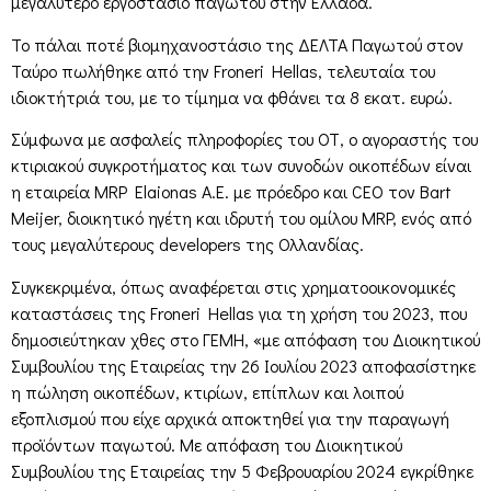
μεγαλύτερο εργοστάσιο παγωτού στην Ελλάδα.
Το πάλαι ποτέ βιομηχανοστάσιο της ΔΕΛΤΑ Παγωτού στον
Ταύρο πωλήθηκε από την Froneri Hellas, τελευταία του
ιδιοκτήτριά του, με το τίμημα να φθάνει τα 8 εκατ. ευρώ.
Σύμφωνα με ασφαλείς πληροφορίες του ΟΤ, ο αγοραστής του
κτιριακού συγκροτήματος και των συνοδών οικοπέδων είναι
η εταιρεία MRP Elaionas Α.Ε. με πρόεδρο και CEO τον Bart
Meijer, διοικητικό ηγέτη και ιδρυτή του ομίλου MRP, ενός από
τους μεγαλύτερους developers της Ολλανδίας.
Συγκεκριμένα, όπως αναφέρεται στις χρηματοοικονομικές
καταστάσεις της Froneri Hellas για τη χρήση του 2023, που
δημοσιεύτηκαν χθες στο ΓΕΜΗ, «με απόφαση του Διοικητικού
Συμβουλίου της Εταιρείας την 26 Ιουλίου 2023 αποφασίστηκε
η πώληση οικοπέδων, κτιρίων, επίπλων και λοιπού
εξοπλισμού που είχε αρχικά αποκτηθεί για την παραγωγή
προϊόντων παγωτού. Με απόφαση του Διοικητικού
Συμβουλίου της Εταιρείας την 5 Φεβρουαρίου 2024 εγκρίθηκε