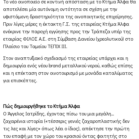
Το νέο οινοποιείο σε κοντινή απόσταση µε το Κτήμα Άλφα θα
αποτελέσει µία αυτόνομη οντότητα σε σχέση µε την
υφιστάμενη δραστηριότητα της οινοποιητικής επιχείρησης.
Πριν λίγες μέρες η έκτακτη Γ.Σ. της εταιρείας Κτήμα Άλφα
ενέκρινε την παροχή εγγύησης προς την Τράπεζα υπέρ της
εταιρίας ΦΙΛΟΣ Α.Ε. στη Σύμβαση Δανείου (χρεολυτικού) στο
Πλαίσιο του Ταμείου ΤΕΠΙΧ ΙΙΙ.
Στον αναπτυξιακό σχεδιασμό της εταιρείας υπάρχει και η
δημιουργία ενός νέου brand μεταλλικού νερού, καθώς επίσης
και η επέκταση στον οινοτουρισμό με μονάδα καταλύματος
για επισκέπτες.
Πώς δημιουργήθηκε το Κτήμα Άλφα
Ο Άγγελος Ιατρίδης, έχοντας πίσω του μια μεγάλη…
ζαχαρένια ιστορία («τέσσερις γενιές ζαχαροπλαστικής δεν
τις λες και λίγες» όπως λέει ο ίδιος), απέκτησε την πρώτη
του επαφή με τον χώρο του κρασιού όντας φοιτητής στο