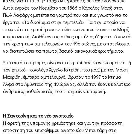
καλός για τίποτα. (Υπάρχουν εξαιρέσεις σε κάθε κανόνα.)».
Αυτά έγραφε τον Νοέμβριο του 1866 ο Κάρολος Μαρξ στον
Πωλ Λαφάργκ μετέπειτα γαμπρό του και πιο γνωστό για το
έργο του «Το δικαίωμα στην τεμπελιά». Για την ιστορία να
πούμε ότι το κρασί ήταν εν τέλει εκείνο που έκανε τον Μαρξ
κομμουνιστή. Διαθέτοντας ο ίδιος αμπέλια, έζησε από κοντά
την κρίση των αμπελουργών τον 19ο αιώνα, με αποτέλεσμα
να διατυπώσει τα πρώτα βασικά οικονομικά ερωτήματα.
Υπό αυτό το πρίσμα, σίγουρα το κρασί δεν έκανε κομμουνιστή
τον χημικό – οινολόγο Άγγελο Ιατρίδη, που μαζί με τον Μάκη
Μαυρίδη, έμπειρο αμπελουργό, ίδρυσαν το 1997 το Κτήμα
Άλφα στο Αμύνταιο της Φλώρινας, αλλά τον έκανε καλύτερο
άνθρωπο, μαθαίνοντάς του τι σημαίνει υπομονή.
Η Σαντορίνη και το νέο οινοποιείο
Η αρετή της υπομονής χρειάστηκε και για την πρόσφατη
απόκτηση του επισκέψιμου οινοποιείου Μπουτάρη στη