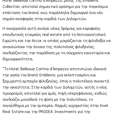
Hotel Bellevue Cortina d’Ampezzo, μέλος της Emblems
Collection, αποτελεί σημαντικό ορόσημο για την παγκόσμια
επέκταση του brand, ενώ παράλληλα δημιουργεί ένα νέο
σημείο αναφοράς στην καρδιά των Δολομιτών.
Η συνεργασία αυτή ανοίγει νέους δρόμους για κορυφαίες
επενδυτικές εταιρείες real estate από τη Νοτιοανατολική
Ευρώπη και την Accor, οι οποίες μοιράζονται τη φιλοδοξία να
ανανεώσουν την έννοια της πολυτελούς φιλοξενίας,
συνδυάζοντας την παράδοση με τη σύγχρονη καινοτομία και
δημιουργικότητα.
“Το Hotel Bellevue Cortina d’Ampezzo αποτυπώνει ιδανικά
την ουσία του brand Emblems: μια εκλεπτυσμένη και
ξεχωριστή εμπειρία φιλοξενίας, όπου η πολυτέλεια συναντά
την οικειότητα. Στην καρδιά των Δολομιτών, αυτός ο νέος
προορισμός αποτελεί για εμάς πηγή υπερηφάνειας, καθώς
συνδυάζει μοναδικά τη φύση με την πολυτέλεια, το
συναίσθημα με την εμπειρία. Θερμές ευχαριστίες στην Invel
Real Estate και την PRODEA Investments για την