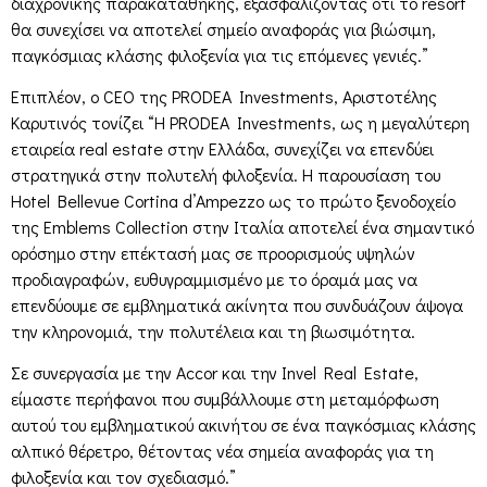
διαχρονικής παρακαταθήκης, εξασφαλίζοντας ότι το resort
θα συνεχίσει να αποτελεί σημείο αναφοράς για βιώσιμη,
παγκόσμιας κλάσης φιλοξενία για τις επόμενες γενιές.”
Επιπλέον, ο CEO της PRODEA Investments, Αριστοτέλης
Καρυτινός τονίζει “Η PRODEA Investments, ως η μεγαλύτερη
εταιρεία real estate στην Ελλάδα, συνεχίζει να επενδύει
στρατηγικά στην πολυτελή φιλοξενία. Η παρουσίαση του
Hotel Bellevue Cortina d’Ampezzo ως το πρώτο ξενοδοχείο
της Emblems Collection στην Ιταλία αποτελεί ένα σημαντικό
ορόσημο στην επέκτασή μας σε προορισμούς υψηλών
προδιαγραφών, ευθυγραμμισμένο με το όραμά μας να
επενδύουμε σε εμβληματικά ακίνητα που συνδυάζουν άψογα
την κληρονομιά, την πολυτέλεια και τη βιωσιμότητα.
Σε συνεργασία με την Accor και την Invel Real Estate,
είμαστε περήφανοι που συμβάλλουμε στη μεταμόρφωση
αυτού του εμβληματικού ακινήτου σε ένα παγκόσμιας κλάσης
αλπικό θέρετρο, θέτοντας νέα σημεία αναφοράς για τη
φιλοξενία και τον σχεδιασμό.”